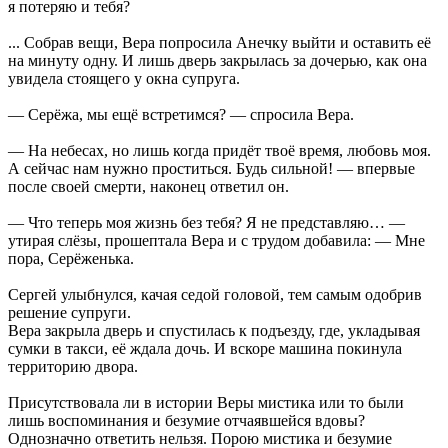
я потеряю и тебя?
... Собрав вещи, Вера попросила Анечку выйти и оставить её
на минуту одну. И лишь дверь закрылась за дочерью, как она
увидела стоящего у окна супруга.
— Серёжа, мы ещё встретимся? — спросила Вера.
— На небесах, но лишь когда придёт твоё время, любовь моя.
А сейчас нам нужно проститься. Будь сильной! — впервые
после своей смерти, наконец ответил он.
— Что теперь моя жизнь без тебя? Я не представляю… —
утирая слёзы, прошептала Вера и с трудом добавила: — Мне
пора, Серёженька.
Сергей улыбнулся, качая седой головой, тем самым одобрив
решение супруги.
Вера закрыла дверь и спустилась к подъезду, где, укладывая
сумки в такси, её ждала дочь. И вскоре машина покинула
территорию двора.
Присутствовала ли в истории Веры мистика или то были
лишь воспоминания и безумие отчаявшейся вдовы?
Однозначно ответить нельзя. Порою мистика и безумие