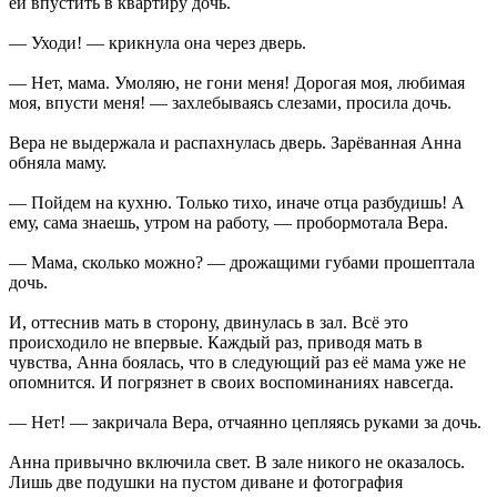
ей впустить в квартиру дочь.
— Уходи! — крикнула она через дверь.
— Нет, мама. Умоляю, не гони меня! Дорогая моя, любимая
моя, впусти меня! — захлебываясь слезами, просила дочь.
Вера не выдержала и распахнулась дверь. Зарёванная Анна
обняла маму.
— Пойдем на кухню. Только тихо, иначе отца разбудишь! А
ему, сама знаешь, утром на работу, — пробормотала Вера.
— Мама, сколько можно? — дрожащими губами прошептала
дочь.
И, оттеснив мать в сторону, двинулась в зал. Всё это
происходило не впервые. Каждый раз, приводя мать в
чувства, Анна боялась, что в следующий раз её мама уже не
опомнится. И погрязнет в своих воспоминаниях навсегда.
— Нет! — закричала Вера, отчаянно цепляясь руками за дочь.
Анна привычно включила свет. В зале никого не оказалось.
Лишь две подушки на пустом диване и фотография