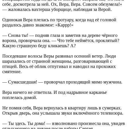
себе, досмотрела за ней. Ох, Вера, Вера. Совсем обезумела!»
— жаловалась вахтерша уборщице, наблюдая за Верой.
Одинокая Вера плелась по тротуару, когда над её головой
раздалось давно знакомое: «Каррр!»
— Снова ты! — подняв глаза и заметив на дереве чёрного
ворона, проворчала она. — Что тебе неймётся, проклятый?
Какую страшную беду кликаешь? А?
Поседевшие волосы Веры развивал осенний ветер. Люди
шарахались от странной женщины, разговаривающей с
птицей. Весь её облик отпугивал и наводил на прохожих
смятение.
— Сумасшедшая! — проворчал проходящий мимо мужчина.
Вера ничего не ответила. И под надрывное карканье
поплелась домой.
Не помня себя, Вера вернулась в квартиру лишь в сумерках.
Открыв дверь, она услышала звуки включённого телевизора.
— Ты здесь. Ты дома! — взволновано произнесла она, увидев
отдыхающего на диване после работы Сергея.