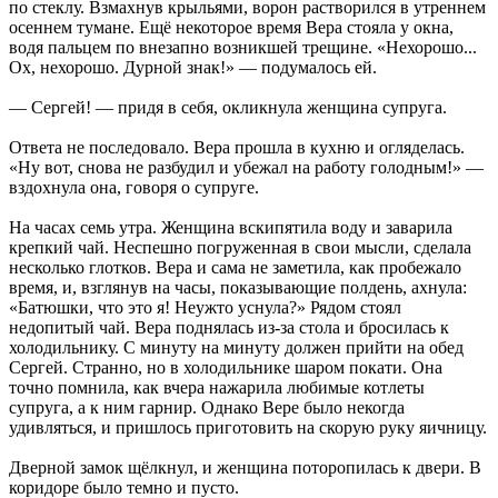
по стеклу. Взмахнув крыльями, ворон растворился в утреннем
осеннем тумане. Ещё некоторое время Вера стояла у окна,
водя пальцем по внезапно возникшей трещине. «Нехорошо...
Ох, нехорошо. Дурной знак!» — подумалось ей.
— Сергей! — придя в себя, окликнула женщина супруга.
Ответа не последовало. Вера прошла в кухню и огляделась.
«Ну вот, снова не разбудил и убежал на работу голодным!» —
вздохнула она, говоря о супруге.
На часах семь утра. Женщина вскипятила воду и заварила
крепкий чай. Неспешно погруженная в свои мысли, сделала
несколько глотков. Вера и сама не заметила, как пробежало
время, и, взглянув на часы, показывающие полдень, ахнула:
«Батюшки, что это я! Неужто уснула?» Рядом стоял
недопитый чай. Вера поднялась из-за стола и бросилась к
холодильнику. С минуту на минуту должен прийти на обед
Сергей. Странно, но в холодильнике шаром покати. Она
точно помнила, как вчера нажарила любимые котлеты
супруга, а к ним гарнир. Однако Вере было некогда
удивляться, и пришлось приготовить на скорую руку яичницу.
Дверной замок щёлкнул, и женщина поторопилась к двери. В
коридоре было темно и пусто.