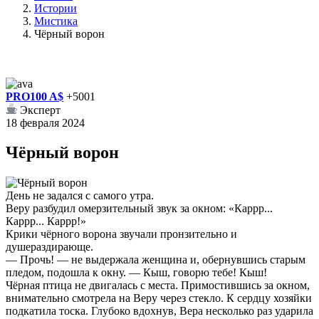
Истории
Мистика
Чёрный ворон
PRO100 A$
+5001
Эксперт
18 февраля 2024
Чёрный ворон
День не задался с самого утра.
Веру разбудил омерзительный звук за окном: «Каррр...
Каррр... Каррр!»
Крики чёрного ворона звучали пронзительно и
душераздирающе.
— Прочь! — не выдержала женщина и, обернувшись старым
пледом, подошла к окну. — Кыш, говорю тебе! Кыш!
Чёрная птица не двигалась с места. Примостившись за окном,
внимательно смотрела на Веру через стекло. К сердцу хозяйки
подкатила тоска. Глубоко вдохнув, Вера несколько раз ударила