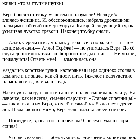
живы! Что за глупые шутки!
Вера бросила трубку. «Совсем ополоумели! Нелюди!» —
злилась женщина. И, обеспокоившись, набрала дрожащими
пальцами рабочий номер супруга. Каждый следующий гудок
усиливал чувство тревоги. Наконец трубку сняли.
— Алло, Сереженька, милый, у тебя всё в порядке? — на том
конце молчали.— Алло! Серёжа! — не унималась Вера. До её
слуха доносилось тяжёлое безропотное дыхание. — Не молчи,
пожалуйста! Ответь мне! — взмолилась она.
Раздались короткие гудки. Растерянная Вера одиноко стояла в
комнате и не знала, как ей поступить. Тяжелое предчувствие
нарастало и сдавливало грудь.
Накинув на ходу пальто и сапоги, она выскочила на улицу. На
лавочке, как и всегда, сидели старушки. «Старые сплетницы!»
— так кликала их Вера, хотя ей и самой уж было шестьдесят
лет. Промчавшись мимо, Вера услышала за своей спиной:
— Поглядите, вдова снова побежала! Совсем с ума от горя
сошла!
— Что вы сказали? — обернувшись, разъярённо крикнула она.