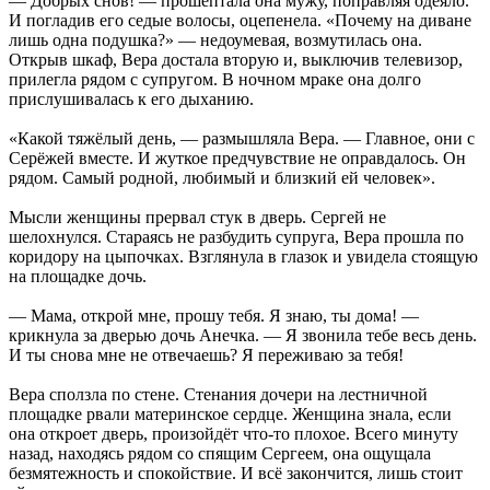
— Добрых снов! — прошептала она мужу, поправляя одеяло.
И погладив его седые волосы, оцепенела. «Почему на диване
лишь одна подушка?» — недоумевая, возмутилась она.
Открыв шкаф, Вера достала вторую и, выключив телевизор,
прилегла рядом с супругом. В ночном мраке она долго
прислушивалась к его дыханию.
«Какой тяжёлый день, — размышляла Вера. — Главное, они с
Серёжей вместе. И жуткое предчувствие не оправдалось. Он
рядом. Самый родной, любимый и близкий ей человек».
Мысли женщины прервал стук в дверь. Сергей не
шелохнулся. Стараясь не разбудить супруга, Вера прошла по
коридору на цыпочках. Взглянула в глазок и увидела стоящую
на площадке дочь.
— Мама, открой мне, прошу тебя. Я знаю, ты дома! —
крикнула за дверью дочь Анечка. — Я звонила тебе весь день.
И ты снова мне не отвечаешь? Я переживаю за тебя!
Вера сползла по стене. Стенания дочери на лестничной
площадке рвали материнское сердце. Женщина знала, если
она откроет дверь, произойдёт что-то плохое. Всего минуту
назад, находясь рядом со спящим Сергеем, она ощущала
безмятежность и спокойствие. И всё закончится, лишь стоит