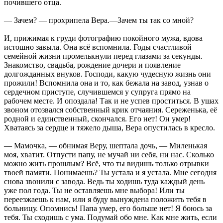
почившего отца.
— Зачем? — прохрипела Вера.—Зачем ты так со мной?
И, прижимая к груди фотографию покойного мужа, вдова
истошно завыла. Она всё вспомнила. Годы счастливой
семейной жизни промелькнули перед глазами за секунды.
Знакомство, свадьба, рождение дочери и появление
долгожданных внуков. Господи, какую чудесную жизнь они
прожили! Вспомнила она и то, как бежала на завод, узнав о
сердечном приступе, случившемся у супруга прямо на
рабочем месте. И опоздала! Так и не успев проститься. В ушах
звоном отозвался собственный крик отчаяния. Сереженька, её
родной и единственный, скончался. Его нет! Он умер!
Хватаясь за сердце и тяжело дыша, Вера опустилась в кресло.
— Мамочка, — обнимая Веру, шептала дочь, — Миленькая
моя, хватит. Отпусти папу, не мучай ни себя, ни нас. Сколько
можно жить прошлым? Всё, что ты видишь только отрывки
твоей памяти. Понимаешь? Ты устала и я устала. Мне сегодня
снова звонили с завода. Ведь ты ходишь туда каждый день
уже пол года. Ты не оставляешь мне выбора! Или ты
переезжаешь к нам, или я буду вынуждена положить тебя в
больницу. Опомнись! Папа умер, его больше нет! Я боюсь за
тебя. Ты сходишь с ума. Подумай обо мне. Как мне жить, если