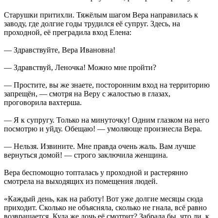
Старушки притихли. Тяжёлым шагом Вера направилась к
заводу, где долгие годы трудился её супруг. Здесь, на
проходной, её преградила вход Елена:
— Здравствуйте, Вера Ивановна!
— Здравствуй, Леночка! Можно мне пройти?
— Простите, вы же знаете, посторонним вход на территорию
запрещён, — смотря на Веру с жалостью в глазах,
проговорила вахтерша.
— Я к супругу. Только на минуточку! Одним глазком на него
посмотрю и уйду. Обещаю! — умоляюще произнесла Вера.
— Нельзя. Извините. Мне правда очень жаль. Вам лучше
вернуться домой! — строго заключила женщина.
Вера беспомощно топталась у проходной и растерянно
смотрела на выходящих из помещения людей.
«Каждый день, как на работу! Вот уже долгие месяцы сюда
приходит. Сколько не объясняла, сколько не гнала, всё равно
возвращается. Куда же дочь её смотрит? Забрала бы, что ли, к