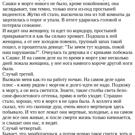
Сашки в морге никого не было, кроме покойников), она
заглядывает, там темно, только ноги из-под простыней
виднеются. Жутко ей стало, выскочила она из той комнаты да
зацепилась о порог и упала. В итоге ударилась головой и
потеряла сознание.
И видит она женщину, та идет по коридору, простыней
прикрывается и как бы сильно хромает. Подошла к ней
женщина, а от нее холодом повеяло, трупный запах такой
пошел, и прошептала девице: "Ты зачем тут ходишь, покой
наш нарушаешь?". Очнулась та девушка и с криками побежала
к Сашке. И на самом деле на то время в морге уже несколько
дней лежала женщина, у нее нога намного короче другой ноги
была.
Случай третий.
Вызвали меня как-то на работу ночью. На самом деле один
плюс - я живу рядом с моргом и долго идти не надо. Подхожу
к моргу, а он весь светится. Знаете, такие столбы света бело-
сине-фиолетового оттенка, прямо в небо уходят. Страшно
стало, хорошо, что в морге я не одна была. А коллега мой
сказал, что это скопище душ, очень много мертвецов здесь
побывало. И что вот лежат они мертвые, холодные, а на самом
деле все они живые, и после смерти жизнь только начинается,
и слышат они нас, и видят.
Случай четвертый.
Бывает, что заработаешься, а потом ночью такое снится, хоть и