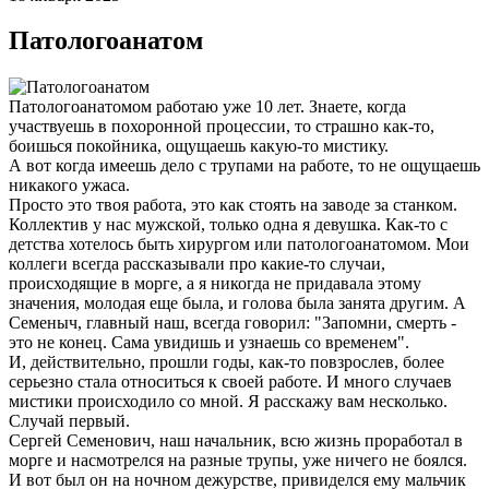
Патологоанатом
Патологоанатомом работаю уже 10 лет. Знаете, когда
участвуешь в похоронной процессии, то страшно как-то,
боишься покойника, ощущаешь какую-то мистику.
А вот когда имеешь дело с трупами на работе, то не ощущаешь
никакого ужаса.
Просто это твоя работа, это как стоять на заводе за станком.
Коллектив у нас мужской, только одна я девушка. Как-то с
детства хотелось быть хирургом или патологоанатомом. Мои
коллеги всегда рассказывали про какие-то случаи,
происходящие в морге, а я никогда не придавала этому
значения, молодая еще была, и голова была занята другим. А
Семеныч, главный наш, всегда говорил: "Запомни, смерть -
это не конец. Сама увидишь и узнаешь со временем".
И, действительно, прошли годы, как-то повзрослев, более
серьезно стала относиться к своей работе. И много случаев
мистики происходило со мной. Я расскажу вам несколько.
Случай первый.
Сергей Семенович, наш начальник, всю жизнь проработал в
морге и насмотрелся на разные трупы, уже ничего не боялся.
И вот был он на ночном дежурстве, привиделся ему мальчик