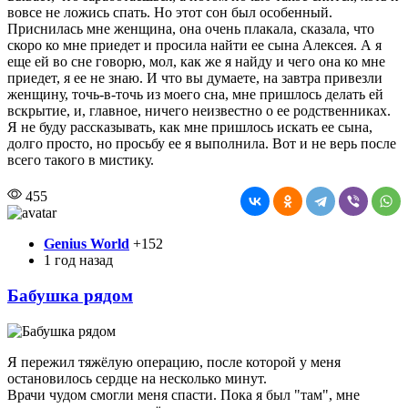
вовсе не ложись спать. Но этот сон был особенный.
Приснилась мне женщина, она очень плакала, сказала, что
скоро ко мне приедет и просила найти ее сына Алексея. А я
еще ей во сне говорю, мол, как же я найду и чего она ко мне
приедет, я ее не знаю. И что вы думаете, на завтра привезли
женщину, точь-в-точь из моего сна, мне пришлось делать ей
вскрытие, и, главное, ничего неизвестно о ее родственниках.
Я не буду рассказывать, как мне пришлось искать ее сына,
долго просто, но просьбу ее я выполнила. Вот и не верь после
всего такого в мистику.
455
Genius World
+152
1 год назад
Бабушка рядом
Я пережил тяжёлую операцию, после которой у меня
остановилось сердце на несколько минут.
Врачи чудом смогли меня спасти. Пока я был "там", мне