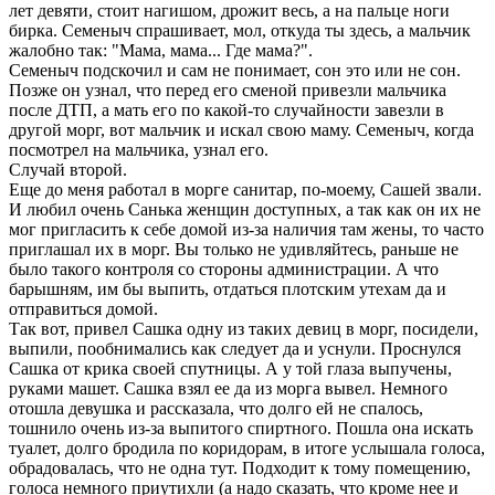
лет девяти, стоит нагишом, дрожит весь, а на пальце ноги
бирка. Семеныч спрашивает, мол, откуда ты здесь, а мальчик
жалобно так: "Мама, мама... Где мама?".
Семеныч подскочил и сам не понимает, сон это или не сон.
Позже он узнал, что перед его сменой привезли мальчика
после ДТП, а мать его по какой-то случайности завезли в
другой морг, вот мальчик и искал свою маму. Семеныч, когда
посмотрел на мальчика, узнал его.
Случай второй.
Еще до меня работал в морге санитар, по-моему, Сашей звали.
И любил очень Санька женщин доступных, а так как он их не
мог пригласить к себе домой из-за наличия там жены, то часто
приглашал их в морг. Вы только не удивляйтесь, раньше не
было такого контроля со стороны администрации. А что
барышням, им бы выпить, отдаться плотским утехам да и
отправиться домой.
Так вот, привел Сашка одну из таких девиц в морг, посидели,
выпили, пообнимались как следует да и уснули. Проснулся
Сашка от крика своей спутницы. А у той глаза выпучены,
руками машет. Сашка взял ее да из морга вывел. Немного
отошла девушка и рассказала, что долго ей не спалось,
тошнило очень из-за выпитого спиртного. Пошла она искать
туалет, долго бродила по коридорам, в итоге услышала голоса,
обрадовалась, что не одна тут. Подходит к тому помещению,
голоса немного приутихли (а надо сказать, что кроме нее и