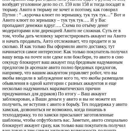
возбудят уголовное дело по ст. 159 или 158 и тогда посадят в
тюрьму. Авито в тюрьму не хочет и поэтому, как говорил
Путин : “ ..курочка клюет по зернышку, тук тук тук…” Вот и
Авито клюет по зернышку – тук тук тук…. И у Вас
пропадают денежки вдруг…. Схема по отъёму денег
модераторами или дирекцией Авито не сложная. Суть ее в
том, чтобы дать человеку зарегистрировать аккаунт на Авито
и начать продавать, Авто отслеживает, что продаете и за
сколько. И как только Вы оформили авито доставку, тут
начинается самое интересное: Как только покупатель получил
вашу вещь на почте или сдеке или боксбери, то авито в сию
секунду блокирует ваш аккаунт под бредовым надуманным
предлогом (в арсенале авито полно бредовых предлогов,
например, что вашим аккаунтом управляет робот, что вы
якобы вводили в заблуждение кого то, что якобы размещали
обьявления в одной категории с разных аккаунтов и еще
несколько надуманных маразматических причин
придуманных для дураков) По итогу – Ваш аккаунт
заблокирован, а Ваши деньги у авито и вы не можете их
получить, не вступив с авито в борьбу. Тех поддержка у авито
хамская, дозвониться не возможно, когда пишешь в
техподдержку, то по хамски присылают заготовленные
шаблоны, чтобы отфутболить вас. Заметьте, авито специально
блокирует аккаунт сразу, как только ваш покупатель получил
ваш товар и тем самым закрываю возможность получить