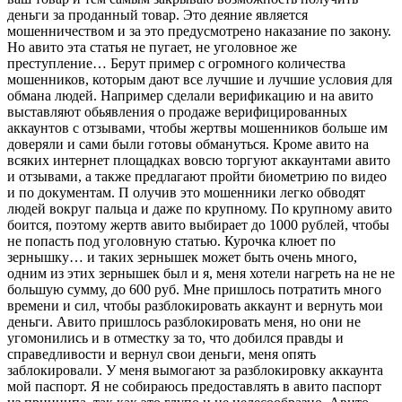
деньги за проданный товар. Это деяние является
мошенничеством и за это предусмотрено наказание по закону.
Но авито эта статья не пугает, не уголовное же
преступление… Берут пример с огромного количества
мошенников, которым дают все лучшие и лучшие условия для
обмана людей. Например сделали верификацию и на авито
выставляют обьявления о продаже верифицированных
аккаунтов с отзывами, чтобы жертвы мошенников больше им
доверяли и сами были готовы обмануться. Кроме авито на
всяких интернет площадках вовсю торгуют аккаунтами авито
и отзывами, а также предлагают пройти биометрию по видео
и по документам. П олучив это мошенники легко обводят
людей вокруг пальца и даже по крупному. По крупному авито
боится, поэтому жертв авито выбирает до 1000 рублей, чтобы
не попасть под уголовную статью. Курочка клюет по
зернышку… и таких зернышек может быть очень много,
одним из этих зернышек был и я, меня хотели нагреть на не не
большую сумму, до 600 руб. Мне пришлось потратить много
времени и сил, чтобы разблокировать аккаунт и вернуть мои
деньги. Авито пришлось разблокировать меня, но они не
угомонились и в отместку за то, что добился правды и
справедливости и вернул свои деньги, меня опять
заблокировали. У меня вымогают за разблокировку аккаунта
мой паспорт. Я не собираюсь предоставлять в авито паспорт