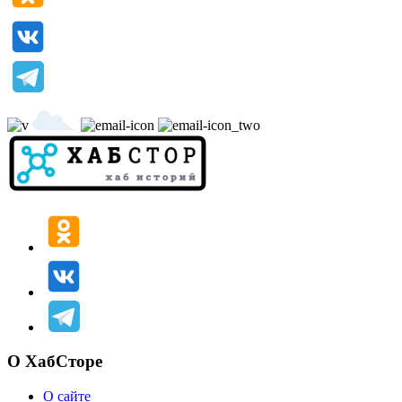
О ХабСторе
О сайте