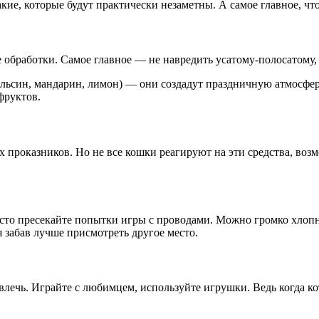
ие, которые будут практически незаметны. А самое главное, что
 обработки. Самое главное — не навредить усатому-полосатому, а
ьсин, мандарин, лимон) — они создадут праздничную атмосферу
фруктов.
 проказников. Но не все кошки реагируют на эти средства, воз
осто пресекайте попытки игры с проводами. Можно громко хлопн
 забав лучше присмотреть другое место.
звлечь. Играйте с любимцем, используйте игрушки. Ведь когда к