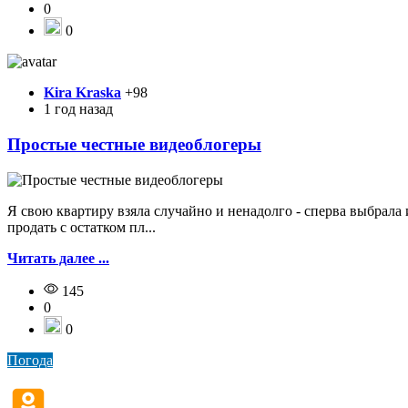
0
0
Kira Kraska
+98
1 год назад
Простые честные видеоблогеры
Я свою квартиру взяла случайно и ненадолго - сперва выбрала 
продать с остатком пл...
Читать далее ...
145
0
0
Погода