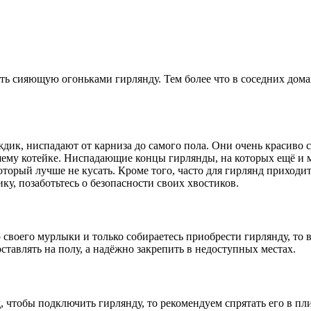
сить сияющую огоньками гирлянду. Тем более что в соседних до
ик, ниспадают от карниза до самого пола. Они очень красиво с
шему котейке. Ниспадающие концы гирлянды, на которых ещё и м
оторый лучше не кусать. Кроме того, часто для гирлянд приходи
у, позаботьтесь о безопасности своих хвостиков.
 своего мурлыки и только собираетесь приобрести гирлянду, то 
ставлять на полу, а надёжно закрепить в недоступных местах.
, чтобы подключить гирлянду, то рекомендуем спрятать его в пл