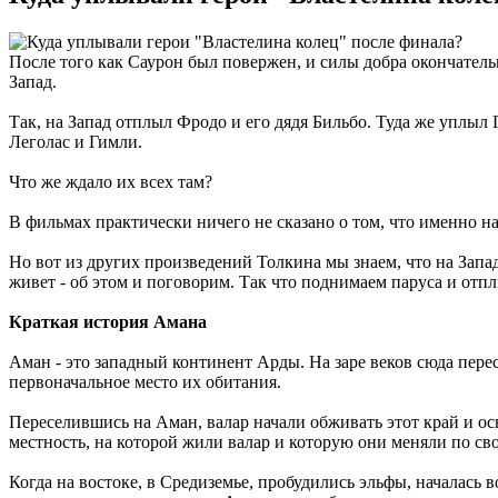
После того как Саурон был повержен, и силы добра окончатель
Запад.
Так, на Запад отплыл Фродо и его дядя Бильбо. Туда же уплыл
Леголас и Гимли.
Что же ждало их всех там?
В фильмах практически ничего не сказано о том, что именно н
Но вот из других произведений Толкина мы знаем, что на Запа
живет - об этом и поговорим. Так что поднимаем паруса и отп
Краткая история Амана
Аман - это западный континент Арды. На заре веков сюда пере
первоначальное место их обитания.
Переселившись на Аман, валар начали обживать этот край и осн
местность, на которой жили валар и которую они меняли по с
Когда на востоке, в Средиземье, пробудились эльфы, началась