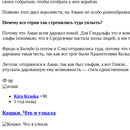
своих собратьев, чтобы отобрать у них корабли.
Помимо этих двух королевств, на Амане не особо разнообразна
Почему все герои так стремились туда уплыть?
Потому что Аман всем даровал покой. Для Гэндальфа это и вовс
эльфы понимали, что в Средиземье настала эпоха людей, и им т
Фродо и Бильбо (а потом и Сэм) отправились туда, потому что м
дарована такая честь, так как все трое были Хранителями Кольц
Леголас отправился в Аман, так как был эльфом, а вот Гимли...
упускать дарованную ему возможность — стать единственным
98
Kira Kraska
+98
1 год назад
Кошки. Что я узнала