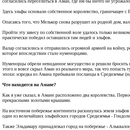
согласились переселиться в Аман, где им бы ничто не угрожало
Здесь эльфы основали собственное королевство, граничащее с 
Опасаясь того, что Мелькор снова разрушит их родной дом, вал
Пройти эту завесу по собственной воле удалось только велик
практически победил оставшихся там людей и эльфов.
Валар согласились и отправились огромной армией на войну, р
которое впоследствии стало нуменорцами.
Нуменорцы обрели невиданное могущество и решили бросить вы
этого и вовсе скрыл Аман из реального мира, так что попасть т
эпохи: изредка из Амана прибывали посланцы в Средиземье (на
Что находится на Амане?
Как я уже сказал, в Амане расположено два королевства. Перво
прекрасными золотыми крышами.
На восточном побережье континента раскинулась земля эльфов 
один из величайших эльфийских городов Средиземья - Гондоли
Также Эльдамару принадлежал город на побережье - Альквалон