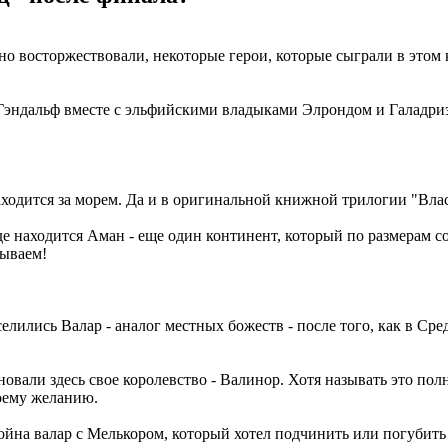
но восторжествовали, некоторые герои, которые сыграли в этом
 Гэндальф вместе с эльфийскими владыками Элрондом и Галадриэ
аходится за морем. Да и в оригинальной книжной трилогии "Влас
де находится Аман - еще один континент, который по размерам с
лываем!
селились Валар - аналог местных божеств - после того, как в Ср
овали здесь свое королевство - Валинор. Хотя называть это пол
воему желанию.
 война валар с Мелькором, который хотел подчинить или погубит