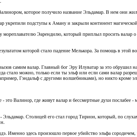
.
Валинором, которое получило название Эльдамар. В нем они жили
ар укрепили подступы к Аману и закрыли континент магической з
ому мореплавателю Эарендилю, который приплыл просить валар о
езультатом которой стало падение Мелькора. За помощь в этой 
зов самим валар. Главный бог Эру Илуватар за это обрушил на
уда стало можно, только если ты эльф или если сами валар разре
пример, Гэндальф с другими волшебниками), но никто кроме эль
е - это Валинор, где живут валар и бессмертные духи послабее -
- Эльдамар. Столицей его стал город Тирион, который, по слуха
н.
дэ. Именно здесь произошло первое убийство эльфа сородичем,