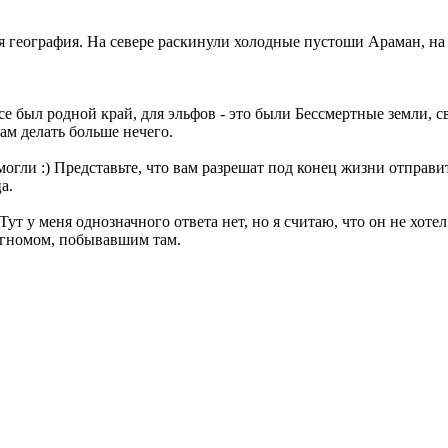
я география. На севере раскинули холодные пустоши Араман, на 
е был родной край, для эльфов - это были Бессмертные земли, св
ам делать больше нечего.
огли :) Представьте, что вам разрешат под конец жизни отправит
а.
 Тут у меня однозначного ответа нет, но я считаю, что он не хот
 гномом, побывавшим там.