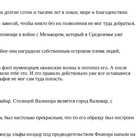
 долгие сотни и тысячи лет в покое, мире и благоденствии.
авесой, чтобы никто без их позволения не мог туда добраться.
 помощи в войне с Мелькором, который в Средиземье уже
войне они наградили собственным островом племя людей,
 флот нуменорцев океанские волны и потопил его. А после
шили тебе это. И это правило действовало уже все оставшиеся
фов не мог сам туда попасть.
 майар. Столицей Валинора является город Валимар, с
м, был настолько прекрасным, что по его образцу был построен
 когда эльфы-нолдор под предводительством Феанора напали на