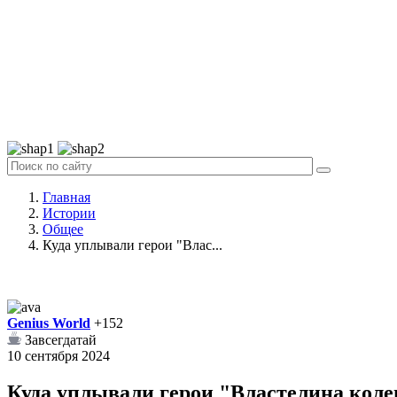
Главная
Истории
Общее
Куда уплывали герои "Влас...
Genius World
+152
Завсегдатай
10 сентября 2024
Куда уплывали герои "Властелина колец