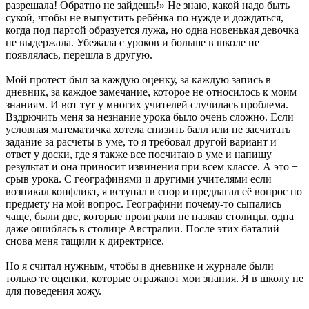
разрешала! Обратно не зайдешь!» Не знаю, какой надо быть
сукой, чтобы не выпустить ребёнка по нужде и дождаться,
когда под партой образуется лужа, но одна новенькая девочка
не выдержала. Убежала с уроков и больше в школе не
появлялась, перешла в другую.
Мой протест был за каждую оценку, за каждую запись в
дневник, за каждое замечание, которое не относилось к моим
знаниям. И вот тут у многих учителей случилась проблема.
Вздрючить меня за незнание урока было очень сложно. Если
условная математичка хотела снизить балл или не засчитать
задание за расчёты в уме, то я требовал другой вариант и
ответ у доски, где я также все посчитаю в уме и напишу
результат и она приносит извинения при всем классе. А это +
срыв урока. С географинями и другими учителями если
возникал конфликт, я вступал в спор и предлагал её вопрос по
предмету на мой вопрос. Географини почему-то сыпались
чаще, были две, которые проиграли не назвав столицы, одна
даже ошиблась в столице Австралии. После этих баталий
снова меня тащили к директрисе.
Но я считал нужным, чтобы в дневнике и журнале были
только те оценки, которые отражают мои знания. Я в школу не
для поведения хожу.