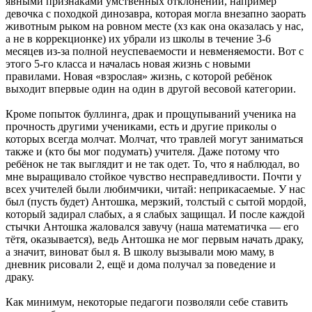
явными признаками умственных отклонений, например
девочка с походкой динозавра, которая могла внезапно заорать
животным рыком на ровном месте (хз как она оказалась у нас,
а не в коррекционке) их убрали из школы в течение 3-6
месяцев из-за полной неуспеваемости и невменяемости. Вот с
этого 5-го класса и началась новая жизнь с новыми
правилами. Новая «взрослая» жизнь, с которой ребёнок
выходит впервые один на один в другой весовой категории.
Кроме попыток буллинга, драк и прощупываний ученика на
прочность другими учениками, есть и другие приколы о
которых всегда молчат. Молчат, что травлей могут заниматься
также и (кто бы мог подумать) учителя. Даже потому что
ребёнок не так выглядит и не так одет. То, что я наблюдал, во
мне выращивало стойкое чувство несправедливости. Почти у
всех учителей были любимчики, читай: неприкасаемые. У нас
был (пусть будет) Антошка, мерзкий, толстый с сытой мордой,
который задирал слабых, а я слабых защищал. И после каждой
стычки Антошка жаловался завучу (наша математичка — его
тётя, оказывается), ведь Антошка не мог первым начать драку,
а значит, виноват был я. В школу вызывали мою маму, в
дневник рисовали 2, ещё и дома получал за поведение и
драку.
Как минимум, некоторые педагоги позволяли себе ставить