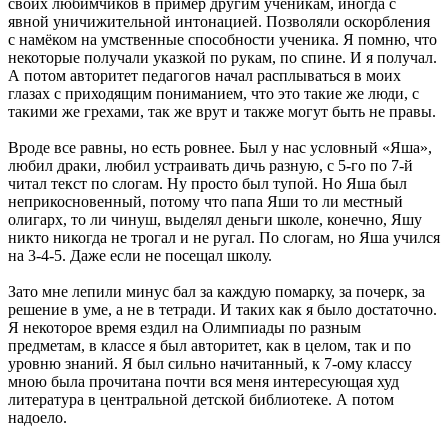
своих любимчиков в пример другим ученикам, иногда с
явной уничижительной интонацией. Позволяли оскорбления
с намёком на умственные способности ученика. Я помню, что
некоторые получали указкой по рукам, по спине. И я получал.
А потом авторитет педагогов начал расплываться в моих
глазах с приходящим пониманием, что это такие же люди, с
такими же грехами, так же врут и также могут быть не правы.
Вроде все равны, но есть ровнее. Был у нас условный «Яша»,
любил драки, любил устраивать дичь разную, с 5-го по 7-й
читал текст по слогам. Ну просто был тупой. Но Яша был
неприкосновенный, потому что папа Яши то ли местный
олигарх, то ли чинуш, выделял деньги школе, конечно, Яшу
никто никогда не трогал и не ругал. По слогам, но Яша учился
на 3-4-5. Даже если не посещал школу.
Зато мне лепили минус бал за каждую помарку, за почерк, за
решение в уме, а не в тетради. И таких как я было достаточно.
Я некоторое время ездил на Олимпиады по разным
предметам, в классе я был авторитет, как в целом, так и по
уровню знаний. Я был сильно начитанный, к 7-ому классу
мною была прочитана почти вся меня интересующая худ
литература в центральной детской библиотеке. А потом
надоело.