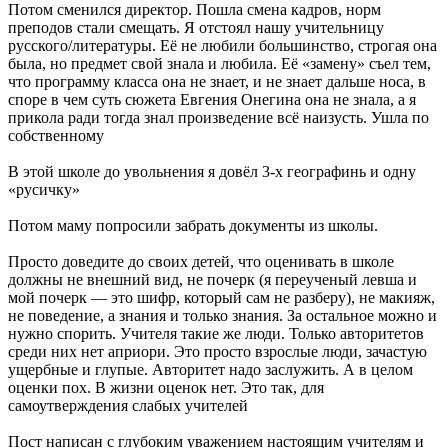
Потом сменился директор. Пошла смена кадров, норм
преподов стали смещать. Я отстоял нашу учительницу
русского/литературы. Её не любили большинство, строгая она
была, но предмет свой знала и любила. Её «замену» съел тем,
что программу класса она не знает, и не знает дальше носа, в
споре в чем суть сюжета Евгения Онегина она не знала, а я
прикола ради тогда знал произведение всё наизусть. Ушла по
собственному
В этой школе до увольнения я довёл 3-х географинь и одну
«русичку»
Потом маму попросили забрать документы из школы.
Просто доведите до своих детей, что оценивать в школе
должны не внешний вид, не почерк (я переученый левша и
мой почерк — это шифр, который сам не разберу), не макияж,
не поведение, а знания и только знания. За остальное можно и
нужно спорить. Учителя такие же люди. Только авторитетов
среди них нет априори. Это просто взрослые люди, зачастую
ущербные и глупые. Авторитет надо заслужить. А в целом
оценки пох. В жизни оценок нет. Это так, для
самоутверждения слабых учителей
Пост написан с глубоким уважением настоящим учителям и