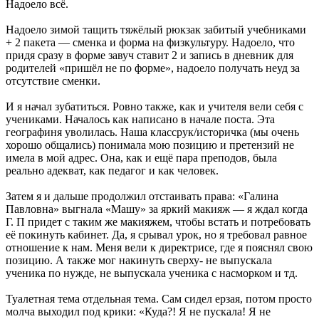
Надоело всё.
Надоело зимой тащить тяжёлый рюкзак забитый учебниками
+ 2 пакета — сменка и форма на физкультуру. Надоело, что
придя сразу в форме завуч ставит 2 и запись в дневник для
родителей «пришёл не по форме», надоело получать неуд за
отсутствие сменки.
И я начал зубатиться. Ровно также, как и учителя вели себя с
учениками. Началось как написано в начале поста. Эта
географиня уволилась. Наша классрук/историчка (мы очень
хорошо общались) понимала мою позицию и претензий не
имела в мой адрес. Она, как и ещё пара преподов, была
реально адекват, как педагог и как человек.
Затем я и дальше продолжил отстаивать права: «Галина
Павловна» выгнала «Машу» за яркий макияж — я ждал когда
Г. П придет с таким же макияжем, чтобы встать и потребовать
её покинуть кабинет. Да, я срывал урок, но я требовал равное
отношение к нам. Меня вели к директрисе, где я пояснял свою
позицию. А также мог накинуть сверху- не выпускала
ученика по нужде, не выпускала ученика с насморком и тд.
Туалетная тема отдельная тема. Сам сидел ерзая, потом просто
молча выходил под крики: «Куда?! Я не пускала! Я не