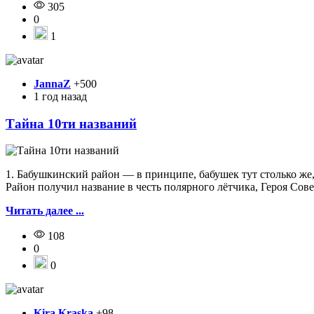
305
0
1
JannaZ
+500
1 год назад
Тайна 10ти названий
1. Бабушкинский район — в принципе, бабушек тут столько же, 
Район получил название в честь полярного лётчика, Героя Сов
Читать далее ...
108
0
0
Kira Kraska
+98