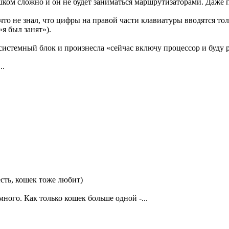
ком сложно и он не будет заниматься маршрутизаторами. Даже п
то не знал, что цифры на правой части клавиатуры вводятся то
«я был занят»).
системный блок и произнесла «сейчас включу процессор и буду р
..
есть, кошек тоже любит)
много. Как только кошек больше одной -...