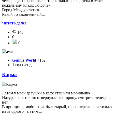
четко, ведь пока он был в той командировке, жена в Москве
рожала ему младшую дочь).
Город Междуреченск.
Какой-то закопченный...
Читать далее ...
148
0
0
Genius World
+152
1 год назад
Карма
Летом у моей девушки в кафе стащили мобильник.
Натурально, только отвернулась в сторону, смотрит - телефона
нет.
В принципе, мобильник был старый, и она переживала только
из-за одного - с этим ...