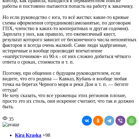
контор, как правила, находятся в перманентном поиске
работы и постоянно пытаются попасть на работу к заказчику.
Но если руководство с юга, то всё жестко: какие-то кривые
схемы оформления сотрудников(самозанятые, по договорам
ГПХ, членство в каких-то кооперативах и другая содомия).
Зарплата у них, как правило, это ежемесячный квест,
результат которого зависит от бесконечного числа непонятных
факторов и всегда очень жалкий. Сами люди задёрганные,
истеричные и вообще производят впечатление
«напёрсточников» из 90-х - от них сложно добиться чёткого
ответа о сроках, стоимости и т. п.
Поэтому, при общении с будущим руководителем, если
видите, что его родина — Кавказ, Кубань и вообще любая
точка на берегах Черного моря и реки Дон и т. п. — бегите
оттуда!
Не хочу сказать, что все уроженцы этих регионов плохие,
просто это их стиль, они искренне считают, что так и должно
быть.
35
Kira Kraska
+98