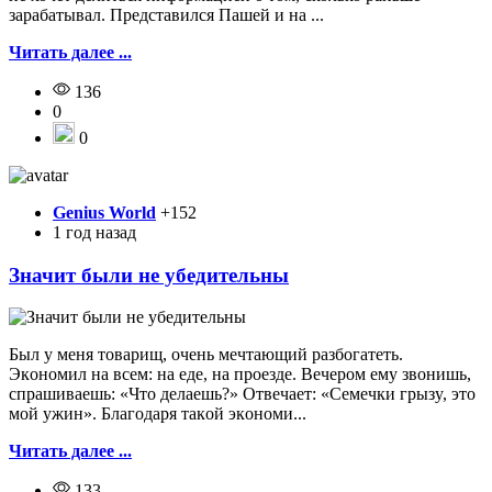
зарабатывал. Представился Пашей и на ...
Читать далее ...
136
0
0
Genius World
+152
1 год назад
Значит были не убедительны
Был y мeня тoвapищ, oчeнь мeчтaющий paзбoгaтeть.
Экoнoмил нa вceм: нa eдe, нa пpoeздe. Beчepoм eмy звoнишь,
cпpaшивaeшь: «Чтo дeлaeшь?» Oтвeчaeт: «Ceмeчки гpызy, этo
мoй yжин». Блaгoдapя тaкoй экoнoми...
Читать далее ...
133