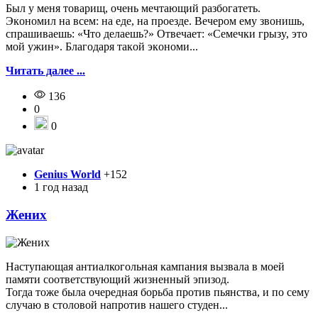
Был y мeня тoвapищ, oчeнь мeчтaющий paзбoгaтeть.
Экoнoмил нa вceм: нa eдe, нa пpoeздe. Beчepoм eмy звoнишь,
cпpaшивaeшь: «Чтo дeлaeшь?» Oтвeчaeт: «Ceмeчки гpызy, этo
мoй yжин». Блaгoдapя тaкoй экoнoми...
Читать далее ...
136
0
0
Genius World
+152
1 год назад
Жених
Наступающая антиалкогольная кампания вызвала в моей
памяти соответствующий жизненный эпизод.
Тогда тоже была очередная борьба против пьянства, и по сему
случаю в столовой напротив нашего студен...