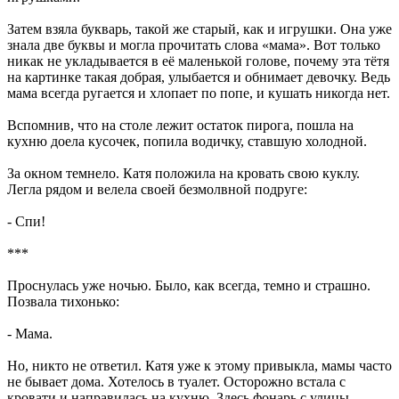
Затем взяла букварь, такой же старый, как и игрушки. Она уже
знала две буквы и могла прочитать слова «мама». Вот только
никак не укладывается в её маленькой голове, почему эта тётя
на картинке такая добрая, улыбается и обнимает девочку. Ведь
мама всегда ругается и хлопает по попе, и кушать никогда нет.
Вспомнив, что на столе лежит остаток пирога, пошла на
кухню доела кусочек, попила водичку, ставшую холодной.
За окном темнело. Катя положила на кровать свою куклу.
Легла рядом и велела своей безмолвной подруге:
- Спи!
***
Проснулась уже ночью. Было, как всегда, темно и страшно.
Позвала тихонько:
- Мама.
Но, никто не ответил. Катя уже к этому привыкла, мамы часто
не бывает дома. Хотелось в туалет. Осторожно встала с
кровати и направилась на кухню. Здесь фонарь с улицы