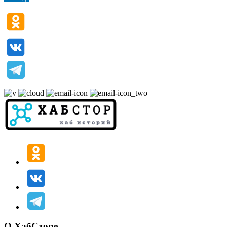
О ХабСторе