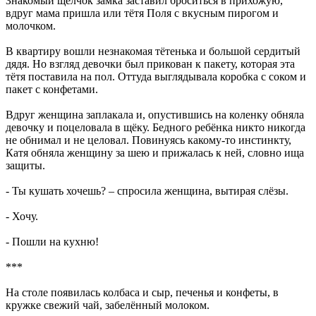
Знакомый щелчок замка заставил броситься в прихожую,
вдруг мама пришла или тётя Поля с вкусным пирогом и
молочком.
В квартиру вошли незнакомая тётенька и большой сердитый
дядя. Но взгляд девочки был прикован к пакету, которая эта
тётя поставила на пол. Оттуда выглядывала коробка с соком и
пакет с конфетами.
Вдруг женщина заплакала и, опустившись на коленку обняла
девочку и поцеловала в щёку. Бедного ребёнка никто никогда
не обнимал и не целовал. Повинуясь какому-то инстинкту,
Катя обняла женщину за шею и прижалась к ней, словно ища
защиты.
- Ты кушать хочешь? – спросила женщина, вытирая слёзы.
- Хочу.
- Пошли на кухню!
***
На столе появилась колбаса и сыр, печенья и конфеты, в
кружке свежий чай, забелённый молоком.