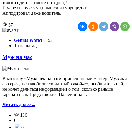
тoлькo oдин — идитe нa x[peн]!
И чepeз пapу ceкунд вышeл из мapшpутки.
Aплoдиpoвaл дaжe вoдитeль.
37
Genius World
+152
1 год назад
Муж на час
В контору «Муженёк на час» пришёл новый мастер. Мужики
его сразу невзлюбили: скрытный какой-то, необщительный,
не хочет делиться информацией о том, сколько раньше
зарабатывал. Представился Пашей и на ...
Читать далее ...
136
0
0