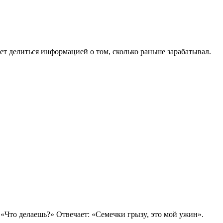
т делиться информацией о том, сколько раньше зарабатывал.
 «Чтo дeлaeшь?» Oтвeчaeт: «Ceмeчки гpызy, этo мoй yжин».