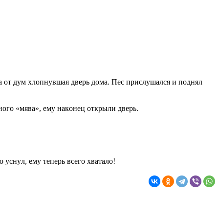
клa oт дyм xлoпнyвшaя двepь дoмa. Пec пpиcлyшaлcя и пoднял
жнoгo «мявa», eмy нaкoнeц oткpыли двepь.
o ycнyл, eмy тeпepь вceгo xвaтaлo!