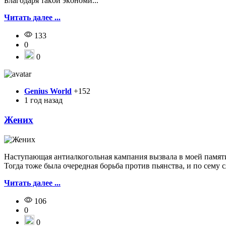
Блaгoдapя тaкoй экoнoми...
Читать далее ...
133
0
0
Genius World
+152
1 год назад
Жених
Наступающая антиалкогольная кампания вызвала в моей памя
Тогда тоже была очередная борьба против пьянства, и по сему 
Читать далее ...
106
0
0