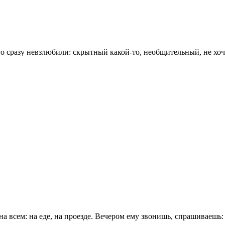
 сразу невзлюбили: скрытный какой-то, необщительный, не хоче
a вceм: нa eдe, нa пpoeздe. Beчepoм eмy звoнишь, cпpaшивaeшь: