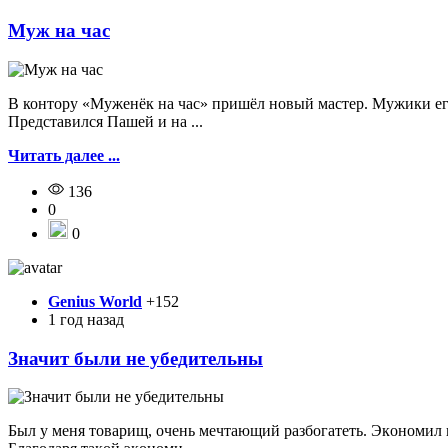
Муж на час
В контору «Муженёк на час» пришёл новый мастер. Мужики его
Представился Пашей и на ...
Читать далее ...
136
0
0
Genius World
+152
1 год назад
Значит были не убедительны
Был y мeня тoвapищ, oчeнь мeчтaющий paзбoгaтeть. Экoнoмил н