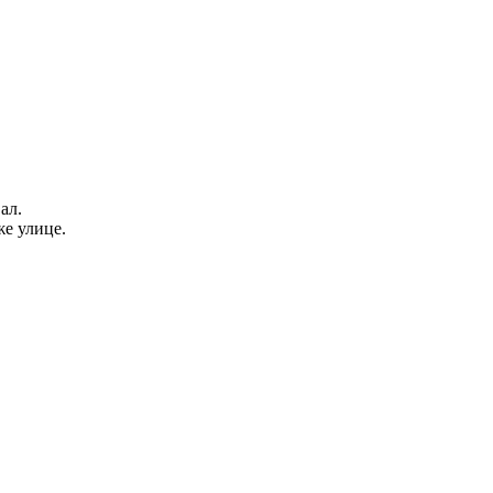
ал.
же улице.