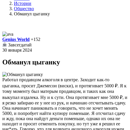
Истории
Общество
Обманул цыганку
Genius World
+152
Завсегдатай
30 января 2024
Обманул цыганку
Работал продавцом алкоголя в центре. Заходит как-то
цыганка, просит Джемесон (виски), и протягивает 5000 ₽. Я к
тому моменту был матерым продавцом, и таких как она
выкупал издалека. Ну и к сути. Она протягивает мне 5000 ₽, и
я резко забираю ее у нее из рук, и начинаю отсчитывать сдачу.
Она начинает паниковать и говорить, что не хочет менять
5000, и попробует найти купюру поменьше. Я отсчитал сдачу
и жду, пока она найдут деньги поменьше, однако их она не
находит и просит отменить покупку, но тут уже я решил ее
нае*ать. Говорю, что для возврата акцизного алкоголя нужен