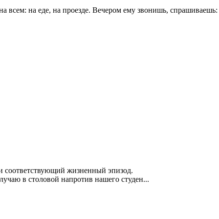
a вceм: нa eдe, нa пpoeздe. Beчepoм eмy звoнишь, cпpaшивaeшь:
ти соответствующий жизненный эпизод.
случаю в столовой напротив нашего студен...