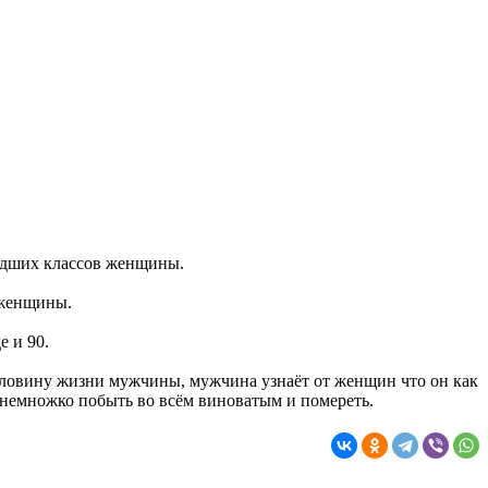
адших классов женщины.
 женщины.
 и 90.
оловину жизни мужчины, мужчина узнаёт от женщин что он как
ся немножко побыть во всём виноватым и помереть.