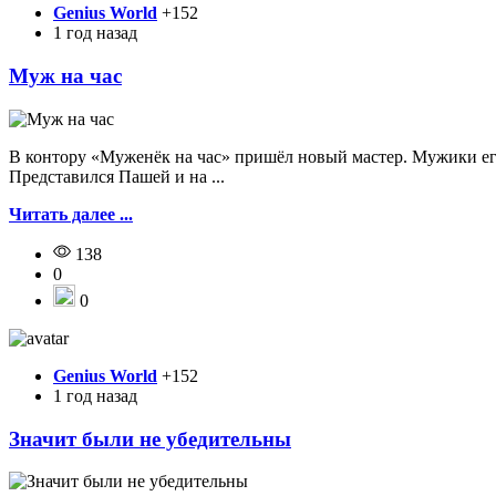
Genius World
+152
1 год назад
Муж на час
В контору «Муженёк на час» пришёл новый мастер. Мужики его
Представился Пашей и на ...
Читать далее ...
138
0
0
Genius World
+152
1 год назад
Значит были не убедительны