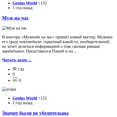
Genius World
+152
1 год назад
Муж на час
В контору «Муженёк на час» пришёл новый мастер. Мужики
его сразу невзлюбили: скрытный какой-то, необщительный,
не хочет делиться информацией о том, сколько раньше
зарабатывал. Представился Пашей и на ...
Читать далее ...
136
0
0
Genius World
+152
1 год назад
Значит были не убедительны