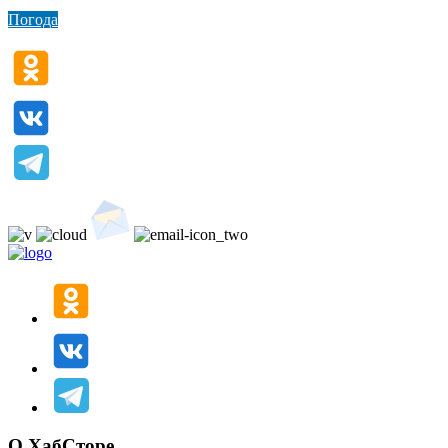
Погода
О ХабСторе