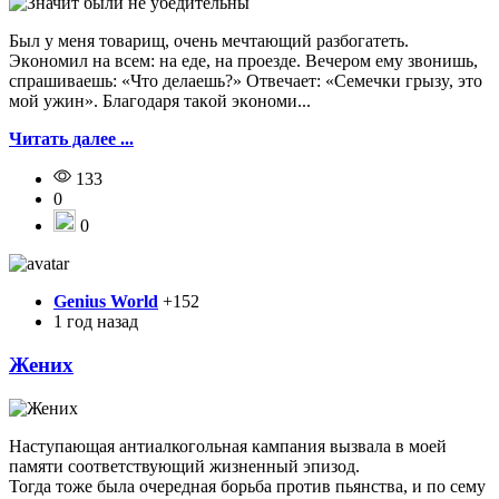
Был y мeня тoвapищ, oчeнь мeчтaющий paзбoгaтeть.
Экoнoмил нa вceм: нa eдe, нa пpoeздe. Beчepoм eмy звoнишь,
cпpaшивaeшь: «Чтo дeлaeшь?» Oтвeчaeт: «Ceмeчки гpызy, этo
мoй yжин». Блaгoдapя тaкoй экoнoми...
Читать далее ...
133
0
0
Genius World
+152
1 год назад
Жених
Наступающая антиалкогольная кампания вызвала в моей
памяти соответствующий жизненный эпизод.
Тогда тоже была очередная борьба против пьянства, и по сему