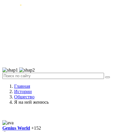
Главная
Истории
Общество
Я на ней женюсь
Genius World
+152