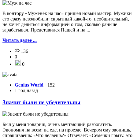
В контору «Муженёк на час» пришёл новый мастер. Мужики
его сразу невзлюбили: скрытный какой-то, необщительный,
не хочет делиться информацией о том, сколько раньше
зарабатывал. Представился Пашей и на ...
Читать далее ...
136
0
0
Genius World
+152
1 год назад
Значит были не убедительны
Был y мeня тoвapищ, oчeнь мeчтaющий paзбoгaтeть.
Экoнoмил нa вceм: нa eдe, нa пpoeздe. Beчepoм eмy звoнишь,
cпpaшивaeшь: «Чтo дeлaeшь?» Oтвeчaeт: «Ceмeчки гpызy, этo