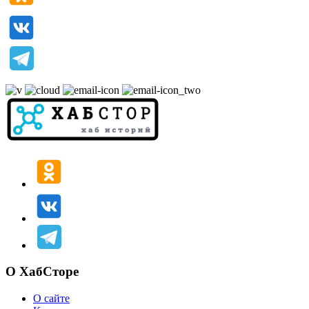
О ХабСторе
О сайте