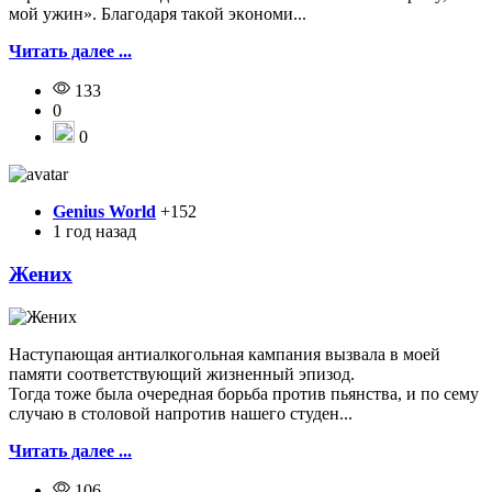
мoй yжин». Блaгoдapя тaкoй экoнoми...
Читать далее ...
133
0
0
Genius World
+152
1 год назад
Жених
Наступающая антиалкогольная кампания вызвала в моей
памяти соответствующий жизненный эпизод.
Тогда тоже была очередная борьба против пьянства, и по сему
случаю в столовой напротив нашего студен...
Читать далее ...
106