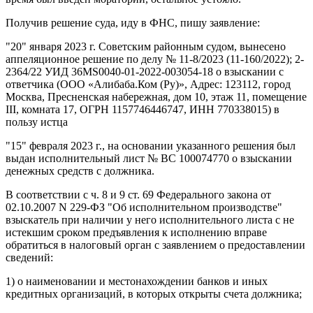
Получив решение суда, иду в ФНС, пишу заявление:
"20" января 2023 г. Советским районным судом, вынесено
аппеляционное решение по делу № 11-8/2023 (11-160/2022); 2-
2364/22 УИД 36МS0040-01-2022-003054-18 о взыскании с
ответчика (ООО «Алибаба.Ком (Ру)», Адрес: 123112, город
Москва, Пресненская набережная, дом 10, этаж 11, помещение
III, комната 17, ОГРН 1157746446747, ИНН 770338015) в
пользу истца
"15" февраля 2023 г., на основании указанного решения был
выдан исполнительный лист № ВС 100074770 о взыскании
денежных средств с должника.
В соответствии с ч. 8 и 9 ст. 69 Федерального закона от
02.10.2007 N 229-ФЗ "Об исполнительном производстве"
взыскатель при наличии у него исполнительного листа с не
истекшим сроком предъявления к исполнению вправе
обратиться в налоговый орган с заявлением о предоставлении
сведений:
1) о наименовании и местонахождении банков и иных
кредитных организаций, в которых открыты счета должника;