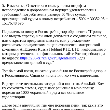
5. Взыскать с Ответчика в пользу истца штраф за
несоблюдение в добровольном порядке удовлетворения
требований потребителя в размере 50 % от суммы,
присужденной судом в пользу потребителя – 50% * 30352,95 =
15176,48 руб.
Параллельно пишу в Роспотребнадзор обращение: "Прошу
Вас выдать справку или иной документ о созданном филиале,
или открытом представительстве, или учрежденном
российском юридическом лице в отношении материнской
компании AliExpress Russia Holding PTE. LTD, информация о
котором размешена на официальном сайте Роспотребнадзора
по адресу:
https://236-fz.rkn.gov.ru/agents/list/15
для
предоставления данной в суд."
Тут был мой косяк, писать нужно было не Роспотребнадзор, а
в Роскомнадзор. Справку я получил, но уже к аппеляции.
В результате нескольких заседаний и попыток Али.Баба.Ком
Ру соскочить с темы, суд вынес решение в мою пользу,
порезав до 1000 моральный вред а все остальное
удовлетворив.
Далее была апелляция, где мне порезали пени, так как в это
время был введен мораторий, остальное устояло.