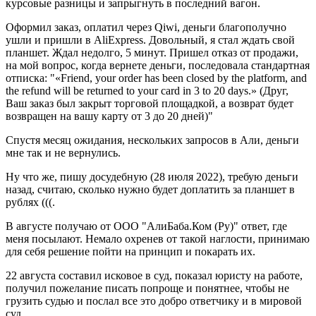
курсовые разницы и запрыгнуть в последний вагон.
Оформил заказ, оплатил через Qiwi, деньги благополучно
ушли и пришли в AliExpress. Довольный, я стал ждать свой
планшет. Ждал недолго, 5 минут. Пришел отказ от продажи,
на мой вопрос, когда вернете деньги, последовала стандартная
отписка: "«Friend, your order has been closed by the platform, and
the refund will be returned to your card in 3 to 20 days.» (Друг,
Ваш заказ был закрыт торговой площадкой, а возврат будет
возвращен на вашу карту от 3 до 20 дней)"
Спустя месяц ожидания, нескольких запросов в Али, деньги
мне так и не вернулись.
Ну что же, пишу досудебную (28 июля 2022), требую деньги
назад, считаю, сколько нужно будет доплатить за планшет в
рублях (((.
В августе получаю от ООО "АлиБаба.Ком (Ру)" ответ, где
меня посылают. Немало охренев от такой наглости, принимаю
для себя решение пойти на принцип и покарать их.
22 августа составил исковое в суд, показал юристу на работе,
получил пожелание писать попроще и понятнее, чтобы не
грузить судью и послал все это добро ответчику и в мировой
суд.