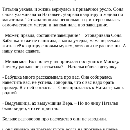
Татьяна уехала, и жизнь вернулась в привычное русло. Соня
снова ухаживала за Натальей, убирала квартиру и ходила по
магазинам. Татьяна звонила несколько раз, интересовалась
самочувствием матери и напоминала про завещание.
- Может, правда, составите завещание? – Уговаривала Соня. -
Бабушка то же не написала, а когда умерла, мама переехала
жить в её квартиру с новым мужем, хотя они не расписаны. А
нашу стала сдавать.
- Милая моя. Вот почему ты приехала поступать в Москву.
Почему раньше не рассказала? – Наталья обняла девушку.
- Бабушка много рассказывала про вас. Она собиралась
навестить вас, не успела. Говорила, что с вас надо брать
пример. Я с ней согласна. – Соня прижалась к Наталье, как к
родной.
- Выдумщица, ах выдумщица Вера. – Но по лицу Натальи
было видно, что ей приятно.
Больше разговоров про наследство они не заводили.
Соня училась на третьем курсе, когда на прогулке в парке