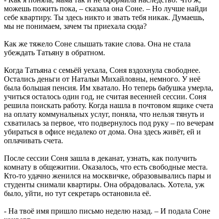
можешь пожить пока, – сказала она Соне. – Но лучше найди
себе квартиру. Ты здесь никто и звать тебя никак. Думаешь,
мы не понимаем, зачем ты приехала сюда?
Как же тяжело Соне слышать такие слова. Она не стала
убеждать Татьяну в обратном.
Когда Татьяна с семьёй уехала, Соня вздохнула свободнее.
Остались деньги от Натальи Михайловны, немного. У неё
была большая пенсия. Им хватало. Но теперь бабушка умерла,
учиться осталось один год, не считая весенней сессии. Соня
решила поискать работу. Когда нашла в почтовом ящике счета
на оплату коммунальных услуг, поняла, что нельзя тянуть и
схватилась за первое, что подвернулось под руку – по вечерам
убираться в офисе недалеко от дома. Она здесь живёт, ей и
оплачивать счета.
После сессии Соня зашла в деканат, узнать, как получить
комнату в общежитии. Оказалось, что есть свободные места.
Кто-то удачно женился на москвичке, образовывались пары и
студенты снимали квартиры. Она обрадовалась. Хотела, уж
было, уйти, но тут секретарь остановила её.
- На твоё имя пришло письмо неделю назад. – И подала Соне