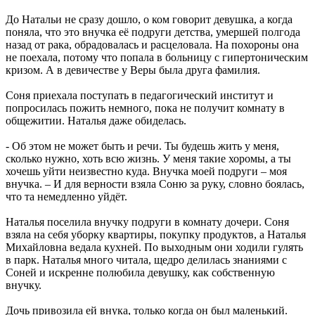
До Натальи не сразу дошло, о ком говорит девушка, а когда
поняла, что это внучка её подруги детства, умершей полгода
назад от рака, обрадовалась и расцеловала. На похороны она
не поехала, потому что попала в больницу с гипертоническим
кризом. А в девичестве у Веры была друга фамилия.
Соня приехала поступать в педагогический институт и
попросилась пожить немного, пока не получит комнату в
общежитии. Наталья даже обиделась.
- Об этом не может быть и речи. Ты будешь жить у меня,
сколько нужно, хоть всю жизнь. У меня такие хоромы, а ты
хочешь уйти неизвестно куда. Внучка моей подруги – моя
внучка. – И для верности взяла Соню за руку, словно боялась,
что та немедленно уйдёт.
Наталья поселила внучку подруги в комнату дочери. Соня
взяла на себя уборку квартиры, покупку продуктов, а Наталья
Михайловна ведала кухней. По выходным они ходили гулять
в парк. Наталья много читала, щедро делилась знаниями с
Соней и искренне полюбила девушку, как собственную
внучку.
Дочь привозила ей внука, только когда он был маленький.