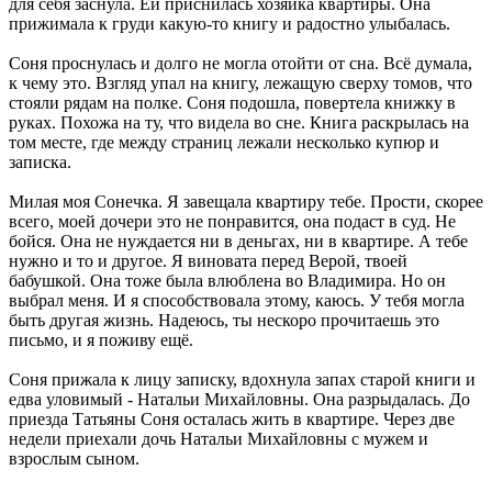
для себя заснула. Ей приснилась хозяйка квартиры. Она
прижимала к груди какую-то книгу и радостно улыбалась.
Соня проснулась и долго не могла отойти от сна. Всё думала,
к чему это. Взгляд упал на книгу, лежащую сверху томов, что
стояли рядам на полке. Соня подошла, повертела книжку в
руках. Похожа на ту, что видела во сне. Книга раскрылась на
том месте, где между страниц лежали несколько купюр и
записка.
Милая моя Сонечка. Я завещала квартиру тебе. Прости, скорее
всего, моей дочери это не понравится, она подаст в суд. Не
бойся. Она не нуждается ни в деньгах, ни в квартире. А тебе
нужно и то и другое. Я виновата перед Верой, твоей
бабушкой. Она тоже была влюблена во Владимира. Но он
выбрал меня. И я способствовала этому, каюсь. У тебя могла
быть другая жизнь. Надеюсь, ты нескоро прочитаешь это
письмо, и я поживу ещё.
Соня прижала к лицу записку, вдохнула запах старой книги и
едва уловимый - Натальи Михайловны. Она разрыдалась. До
приезда Татьяны Соня осталась жить в квартире. Через две
недели приехали дочь Натальи Михайловны с мужем и
взрослым сыном.