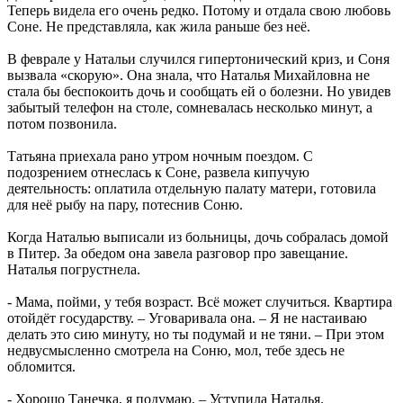
Теперь видела его очень редко. Потому и отдала свою любовь
Соне. Не представляла, как жила раньше без неё.
В феврале у Натальи случился гипертонический криз, и Соня
вызвала «скорую». Она знала, что Наталья Михайловна не
стала бы беспокоить дочь и сообщать ей о болезни. Но увидев
забытый телефон на столе, сомневалась несколько минут, а
потом позвонила.
Татьяна приехала рано утром ночным поездом. С
подозрением отнеслась к Соне, развела кипучую
деятельность: оплатила отдельную палату матери, готовила
для неё рыбу на пару, потеснив Соню.
Когда Наталью выписали из больницы, дочь собралась домой
в Питер. За обедом она завела разговор про завещание.
Наталья погрустнела.
- Мама, пойми, у тебя возраст. Всё может случиться. Квартира
отойдёт государству. – Уговаривала она. – Я не настаиваю
делать это сию минуту, но ты подумай и не тяни. – При этом
недвусмысленно смотрела на Соню, мол, тебе здесь не
обломится.
- Хорошо Танечка, я подумаю. – Уступила Наталья.