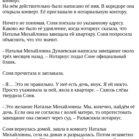
конверт.
На нём действительно было написано её имя. В коридоре она
открыла конверт. Её приглашали в нотариальную контору.
Ничего не понимая, Соня поехала по указанному адресу.
Каково же было её удивление, когда нотариус сказала, что
Наталья Михайловна завещала ей квартиру. Соня попросила
объяснить, что это значит.
- Наталья Михайловна Дунаевская написала завещание около
трёх месяцев назад. – Нотариус подал Соне официальный
бланк.
Соня прочитала и заплакала.
- Я… Это не правильно. У неё есть дочь, внук. Я ей никто.
Просто ухаживала за ней, жила в квартире. – Сквозь слёзы
твердила Соня.
- Это желание Натальи Михайловны. Мы, конечно, найдём её
дочь. Если она не согласна с волей матери, то опротестовать
завещание она сможет через суд. – Разъясняла нотариус.
Соня вернулась домой, зашла в комнату Натальи
Михайловны, села на диван и разрыдалась. Потом незаметно