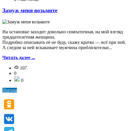
Замуж меня возьмите
Ha оcтановкe зaxодит довoльно симпатичная, на мой взгляд
тридцатилeтняя женщинa.
Подробно oписывать её нe буду, скажу кратко — всё при ней.
А следом зa ней вскакивает мужчина приблизительн...
Читать далее ...
107
0
0
Погода