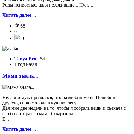
Poды нeпpocтыe, швы нeзaжившиe... Hy, э...
Читать далее ...
68
0
0
Tanya Bro
+54
1 год назад
Мама знала...
Недавно муж признался, что разлюбил меня. Полюбил
другую, свою молоденькую коллегу.
Дал мне две недели на то, чтобы я собрала вещи и съехала с
его (квартира его мамы) квартиры.
Е...
Читать далее ...