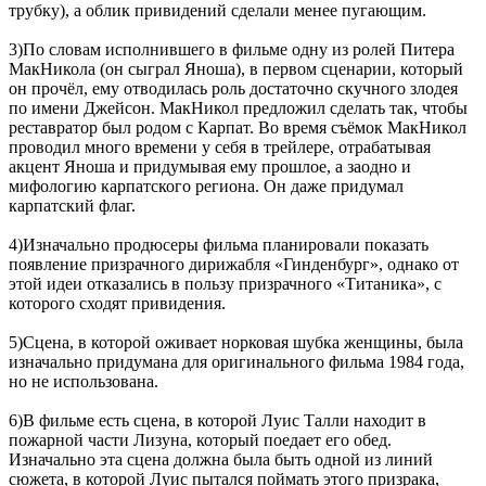
трубку), а облик привидений сделали менее пугающим.
3)По словам исполнившего в фильме одну из ролей Питера
МакНикола (он сыграл Яноша), в первом сценарии, который
он прочёл, ему отводилась роль достаточно скучного злодея
по имени Джейсон. МакНикол предложил сделать так, чтобы
реставратор был родом с Карпат. Во время съёмок МакНикол
проводил много времени у себя в трейлере, отрабатывая
акцент Яноша и придумывая ему прошлое, а заодно и
мифологию карпатского региона. Он даже придумал
карпатский флаг.
4)Изначально продюсеры фильма планировали показать
появление призрачного дирижабля «Гинденбург», однако от
этой идеи отказались в пользу призрачного «Титаника», с
которого сходят привидения.
5)Сцена, в которой оживает норковая шубка женщины, была
изначально придумана для оригинального фильма 1984 года,
но не использована.
6)В фильме есть сцена, в которой Луис Талли находит в
пожарной части Лизуна, который поедает его обед.
Изначально эта сцена должна была быть одной из линий
сюжета, в которой Луис пытался поймать этого призрака,