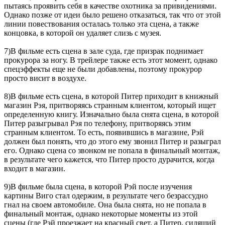
пытаясь проявить себя в качестве охотника за привидениями.
Однако позже от идеи было решено отказаться, так что от этой
линии повествования осталась только эта сцена, а также
концовка, в которой он удаляет слизь с музея.
7)В фильме есть сцена в зале суда, где призрак поднимает
прокурора за ногу. В трейлере также есть этот момент, однако
спецэффекты еще не были добавлены, поэтому прокурор
просто висит в воздухе.
8)В фильме есть сцена, в которой Питер приходит в книжный
магазин Рэя, притворяясь странным клиентом, который ищет
определенную книгу. Изначально была снята сцена, в которой
Питер разыгрывал Рэя по телефону, притворяясь этим
странным клиентом. То есть, появившись в магазине, Рэй
должен был понять, что до этого ему звонил Питер и разыграл
его. Однако сцена со звонком не попала в финальный монтаж,
в результате чего кажется, что Питер просто дурачится, когда
входит в магазин.
9)В фильме была сцена, в которой Рэй после изучения
картины Виго стал одержим, в результате чего безрассудно
гнал на своем автомобиле. Она была снята, но не попала в
финальный монтаж, однако некоторые моменты из этой
сцены (где Рэй проезжает на красный свет, а Питер, сидящий