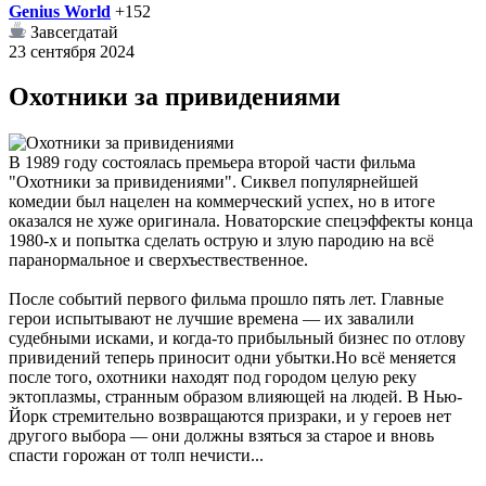
Genius World
+152
Завсегдатай
23 сентября 2024
Охотники за привидениями
В 1989 году состоялась премьера второй части фильма
"Охотники за привидениями". Сиквел популярнейшей
комедии был нацелен на коммерческий успех, но в итоге
оказался не хуже оригинала. Новаторские спецэффекты конца
1980-х и попытка сделать острую и злую пародию на всё
паранормальное и сверхъествественное.
После событий первого фильма прошло пять лет. Главные
герои испытывают не лучшие времена — их завалили
судебными исками, и когда-то прибыльный бизнес по отлову
привидений теперь приносит одни убытки.Но всё меняется
после того, охотники находят под городом целую реку
эктоплазмы, странным образом влияющей на людей. В Нью-
Йорк стремительно возвращаются призраки, и у героев нет
другого выбора — они должны взяться за старое и вновь
спасти горожан от толп нечисти...