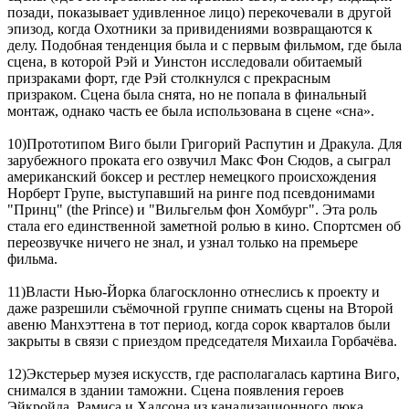
позади, показывает удивленное лицо) перекочевали в другой
эпизод, когда Охотники за привидениями возвращаются к
делу. Подобная тенденция была и с первым фильмом, где была
сцена, в которой Рэй и Уинстон исследовали обитаемый
призраками форт, где Рэй столкнулся с прекрасным
призраком. Сцена была снята, но не попала в финальный
монтаж, однако часть ее была использована в сцене «сна».
10)Прототипом Виго были Григорий Распутин и Дракула. Для
зарубежного проката его озвучил Макс Фон Сюдов, а сыграл
американский боксер и рестлер немецкого происхождения
Норберт Групе, выступавший на ринге под псевдонимами
"Принц" (the Prince) и "Вильгельм фон Хомбург". Эта роль
стала его единственной заметной ролью в кино. Спортсмен об
переозвучке ничего не знал, и узнал только на премьере
фильма.
11)Власти Нью-Йорка благосклонно отнеслись к проекту и
даже разрешили съёмочной группе снимать сцены на Второй
авеню Манхэттена в тот период, когда сорок кварталов были
закрыты в связи с приездом председателя Михаила Горбачёва.
12)Экстерьер музея искусств, где располагалась картина Виго,
снимался в здании таможни. Сцена появления героев
Эйкройда, Рамиса и Хадсона из канализационного люка,