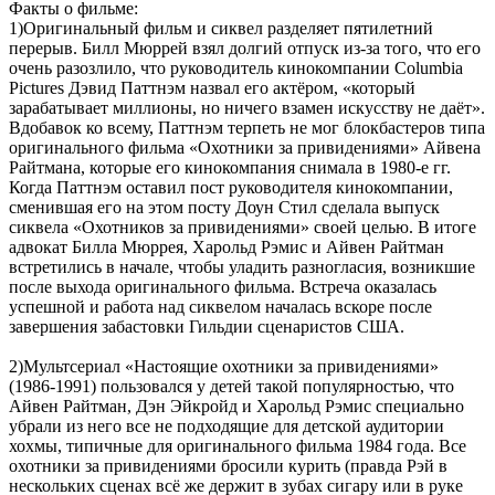
Факты о фильме:
1)Оригинальный фильм и сиквел разделяет пятилетний
перерыв. Билл Мюррей взял долгий отпуск из-за того, что его
очень разозлило, что руководитель кинокомпании Columbia
Pictures Дэвид Паттнэм назвал его актёром, «который
зарабатывает миллионы, но ничего взамен искусству не даёт».
Вдобавок ко всему, Паттнэм терпеть не мог блокбастеров типа
оригинального фильма «Охотники за привидениями» Айвена
Райтмана, которые его кинокомпания снимала в 1980-е гг.
Когда Паттнэм оставил пост руководителя кинокомпании,
сменившая его на этом посту Доун Стил сделала выпуск
сиквела «Охотников за привидениями» своей целью. В итоге
адвокат Билла Мюррея, Харольд Рэмис и Айвен Райтман
встретились в начале, чтобы уладить разногласия, возникшие
после выхода оригинального фильма. Встреча оказалась
успешной и работа над сиквелом началась вскоре после
завершения забастовки Гильдии сценаристов США.
2)Мультсериал «Настоящие охотники за привидениями»
(1986-1991) пользовался у детей такой популярностью, что
Айвен Райтман, Дэн Эйкройд и Харольд Рэмис специально
убрали из него все не подходящие для детской аудитории
хохмы, типичные для оригинального фильма 1984 года. Все
охотники за привидениями бросили курить (правда Рэй в
нескольких сценах всё же держит в зубах сигару или в руке