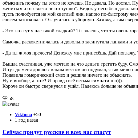
объяснить почему ты этого не хочешь. Не давала. Но достал. Ну
жениться и от своего не отступлю". Видок у него был довольно
пусть полюбуется на мой светлый лик, напою по-быстрому чаем
совсем затосковала. Отлучилась в уборную. Захожу, а там сверч
- Это кто тут у нас такой сладкий? Ты знаешь, что ты очень хо
Самочка раскокетничалась и довольно засипутила лапками и у
- Да ты ж моя прелесть! Денежку мне принесёшь. Дай поглажу. 
Вышла счастливая, уже мечтаю на что деньги тратить буду. Смо
И тут до меня дошло с каким местом он подумал, я так мило по
Подавила гомерический смех и решила ничего не объяснять.
Ну и вообще, а что?! И правда всё весьма симпатично))).
Короче он быстро свернулся и ушёл. Надеюсь больше не объяви
58
Viktoria
+50
1 год назад
Сейчас придут русские и всех нас спасут