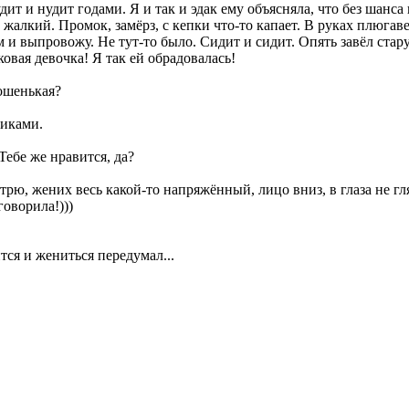
дит и нудит годами. Я и так и эдак ему объясняла, что без шанса
 жалкий. Промок, замёрз, с кепки что-то капает. В руках плюгав
 и выпровожу. Не тут-то было. Сидит и сидит. Опять завёл стар
ковая девочка! Я так ей обрадовалась!
рошенькая?
сиками.
Тебе же нравится, да?
трю, жених весь какой-то напряжённый, лицо вниз, в глаза не гл
говорила!)))
тся и жениться передумал...