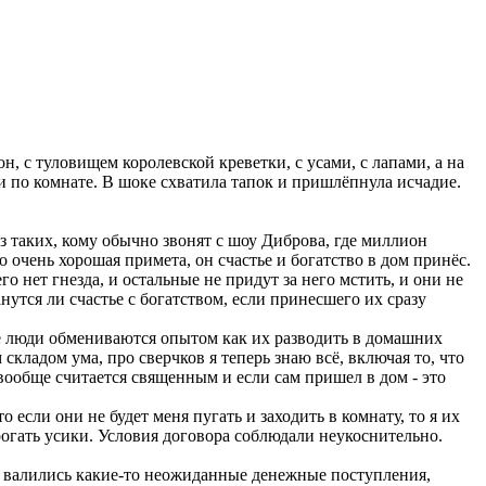
, с туловищем королевской креветки, с усами, с лапами, а на
и по комнате. В шоке схватила тапок и пришлёпнула исчадие.
из таких, кому обычно звонят с шоу Диброва, где миллион
о очень хорошая примета, он счастье и богатство в дом принёс.
о нет гнезда, и остальные не придут за него мстить, и они не
нутся ли счастье с богатством, если принесшего их сразу
де люди обмениваются опытом как их разводить в домашних
кладом ума, про сверчков я теперь знаю всё, включая то, что
вообще считается священным и если сам пришел в дом - это
если они не будет меня пугать и заходить в комнату, то я их
рогать усики. Условия договора соблюдали неукоснительно.
ня валились какие-то неожиданные денежные поступления,