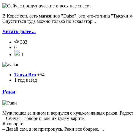
В Корее есть сеть магазинов "Daiso", это что-то типа "Тысячи 
Спуститься туда можно только по эскалатор...
Читать далее ...
333
0
1
Tanya Bro
+54
1 год назад
Раки
Муж пошел за пивом и вернулся с кульком живых раков. Радо
– Сейчас,- говорит,- мы их будем варить.
Я говорю:
– Давай сам, я не притронусь. Раки все бодрые, ...