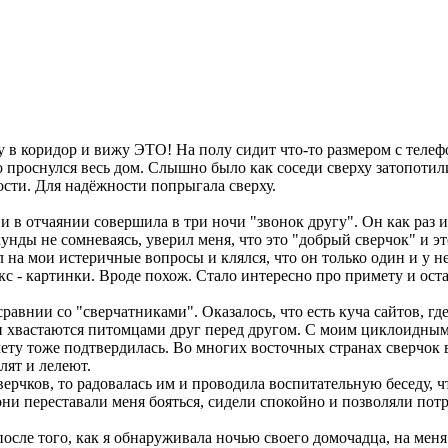
в коридор и вижу ЭТО! На полу сидит что-то размером с телефон
то проснулся весь дом. Слышно было как соседи сверху затопотил
ости. Для надёжности попрыгала сверху.
 и в отчаянии совершила в три ночи "звонок другу". Он как раз 
унды не сомневаясь, уверил меня, что это "добрый сверчок" и эт
на мои истеричные вопросы и клялся, что он только один и у нег
кс - картинки. Вроде похож. Стало интересно про примету и оста
авнии со "сверчатниками". Оказалось, что есть куча сайтов, г
и хвастаются питомцами друг перед другом. С моим циклоидным с
мету тоже подтвердилась. Во многих восточных странах сверчок 
лят и лелеют.
чков, то радовалась им и проводила воспитательную беседу, что 
они переставали меня бояться, сидели спокойно и позволяли пот
после того, как я обнаруживала ночью своего домочадца, на ме