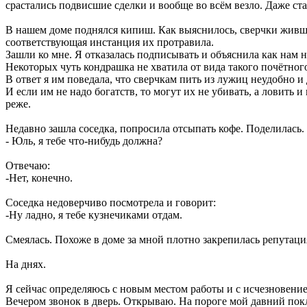
срастались подвисшие сделки и вообще во всём везло. Даже ста
В нашем доме поднялся кипиш. Как выяснилось, сверчки живши
соответствующая инстанция их протравила.
Зашли ко мне. Я отказалась подписывать и объяснила как нам н
Некоторых чуть кондрашка не хватила от вида такого почётного
В ответ я им поведала, что сверчкам пить из лужиц неудобно и
И если им не надо богатств, то могут их не убивать, а ловить 
реже.
Недавно зашла соседка, попросила отсыпать кофе. Поделилась.
- Юль, я тебе что-нибудь должна?
Отвечаю:
-Нет, конечно.
Соседка недоверчиво посмотрела и говорит:
-Ну ладно, я тебе кузнечиками отдам.
Смеялась. Похоже в доме за мной плотно закрепилась репутаци
На днях.
Я сейчас определяюсь с новым местом работы и с исчезновение
Вечером звонок в дверь. Открываю. На пороге мой давний покло