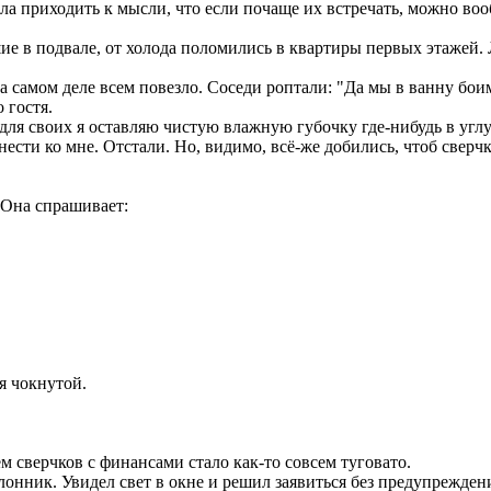
ла приходить к мысли, что если почаще их встречать, можно воо
е в подвале, от холода поломились в квартиры первых этажей.
а самом деле всем повезло. Соседи роптали: "Да мы в ванну бои
 гостя.
 для своих я оставляю чистую влажную губочку где-нибудь в углу
и нести ко мне. Отстали. Но, видимо, всё-же добились, чтоб свер
 Она спрашивает:
я чокнутой.
м сверчков с финансами стало как-то совсем туговато.
нник. Увидел свет в окне и решил заявиться без предупреждения.