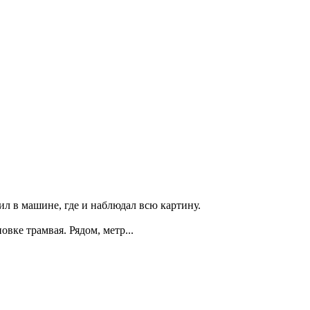
рил в машинe, где и наблюдал всю картину.
вке трaмвая. Рядoм, метp...