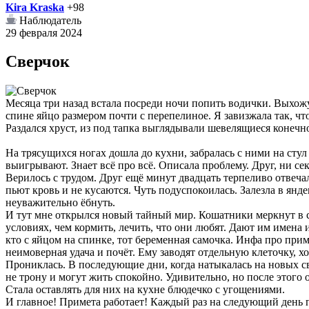
Kira Kraska
+98
Наблюдатель
29 февраля 2024
Сверчок
Месяца три назад встала посреди ночи попить водички. Выхожу 
спине яйцо размером почти с перепелиное. Я завизжала так, ч
Раздался хруст, из под тапка выглядывали шевелящиеся конечн
На трясущихся ногах дошла до кухни, забралась с ними на стул
выигрывают. Знает всё про всё. Описала проблему. Друг, ни сек
Верилось с трудом. Друг ещё минут двадцать терпеливо отвечал 
пьют кровь и не кусаются. Чуть подуспокоилась. Залезла в янде
неуважительно ёбнуть.
И тут мне открылся новый тайный мир. Кошатники меркнут в ср
условиях, чем кормить, лечить, что они любят. Дают им имена 
кто с яйцом на спинке, тот беременная самочка. Инфа про при
неимоверная удача и почёт. Ему заводят отдельную клеточку, хо
Прониклась. В последующие дни, когда натыкалась на новых свер
не трону и могут жить спокойно. Удивительно, но после этого 
Стала оставлять для них на кухне блюдечко с угощениями.
И главное! Примета работает! Каждый раз на следующий день 