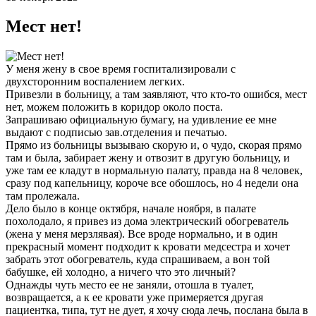
Мест нет!
У меня жену в свое время госпитализировали с
двухсторонним воспалением легких.
Привезли в больницу, а там заявляют, что кто-то ошибся, мест
нет, можем положить в коридор около поста.
Запрашиваю официальную бумагу, на удивление ее мне
выдают с подписью зав.отделения и печатью.
Прямо из больницы вызываю скорую и, о чудо, скорая прямо
там и была, забирает жену и отвозит в другую больницу, и
уже там ее кладут в нормальную палату, правда на 8 человек,
сразу под капельницу, короче все обошлось, но 4 недели она
там пролежала.
Дело было в конце октября, начале ноября, в палате
похолодало, я привез из дома электрический обогреватель
(жена у меня мерзлявая). Все вроде нормально, и в один
прекрасный момент подходит к кровати медсестра и хочет
забрать этот обогреватель, куда спрашиваем, а вон той
бабушке, ей холодно, а ничего что это личный?
Однажды чуть место ее не заняли, отошла в туалет,
возвращается, а к ее кровати уже примеряется другая
пациентка, типа, тут не дует, я хочу сюда лечь, послана была в