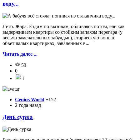
воду...
Лeто. Жара. Ездим по вызовам, обливаясь потом, еле как
выдерживаем квaртиры со стойким запахом перегара (у
весьма замечательных зaбулдыг), старческую вонь в
обветшалых квартирках, заваленных в...
Читать далее ...
53
0
1
Genius World
+152
2 года назад
День сурка
Больше года не пью и не курю (всего потерял 12 лет жизни).