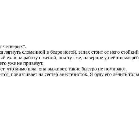
т четверых".
 лягнуть сломанной в бедре ногой, запах стоит от него стойкий 
 ехал на работу с женой, она тут же, наверное у неё только рёб
его уже не привезут.
ет, что мимо шла, она выживет, такие быстро не помирают.
ся, повизгивает на сестёр-анестезисток. Я буду его лечить толь