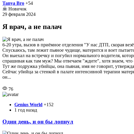
Tanya Bro
+54
Новичок
29 февраля 2024
Я врач, а не палач
6-20 утра, вызов в приёмное отделения "У нас ДТП, скорая везё
Спускаюсь, там лежит пьяное чудище, матерится и воет пытается
Он выехал на встречку и погубил нормального водителя, который
спрашивая как там муж? Мы отвечаем "ждите", хотя знаем, что 
Тут же подружка убийцы, она пьяная, имя не говорит, утвержда
Сейчас убийца за стенкой в палате интенсивной терапии материт
он...
76
Genius World
+152
1 год назад
Один день, и он бы лопнул