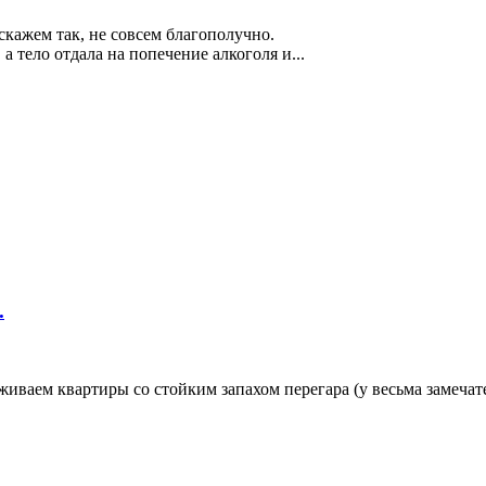
скажем так, не совсем благополучно.
а тело отдала на попечение алкоголя и...
.
рживаем квaртиры со стойким запахом перегара (у весьма замеча